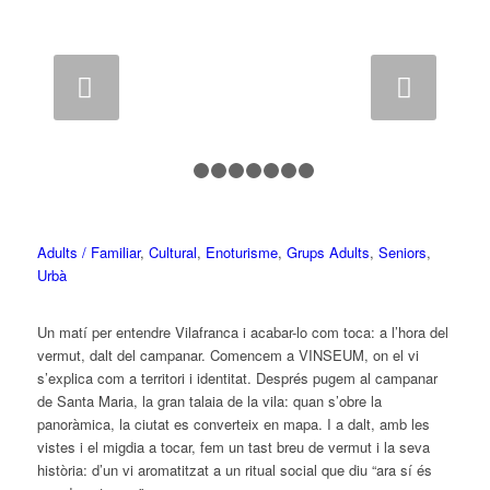
Següent
1
2
3
4
5
6
7
8
Adults / Familiar
,
Cultural
,
Enoturisme
,
Grups Adults
,
Seniors
,
Urbà
Un matí per entendre Vilafranca i acabar-lo com toca: a l’hora del
vermut, dalt del campanar. Comencem a VINSEUM, on el vi
s’explica com a territori i identitat. Després pugem al campanar
de Santa Maria, la gran talaia de la vila: quan s’obre la
panoràmica, la ciutat es converteix en mapa. I a dalt, amb les
vistes i el migdia a tocar, fem un tast breu de vermut i la seva
història: d’un vi aromatitzat a un ritual social que diu “ara sí és