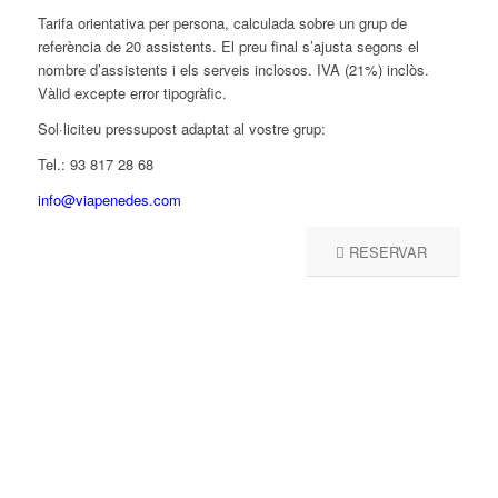
Tarifa orientativa per persona, calculada sobre un grup de
referència de 20 assistents. El preu final s’ajusta segons el
nombre d’assistents i els serveis inclosos. IVA (21%) inclòs.
Vàlid excepte error tipogràfic.
Sol·liciteu pressupost adaptat al vostre grup:
Tel.: 93 817 28 68
info@viapenedes.com
RESERVAR