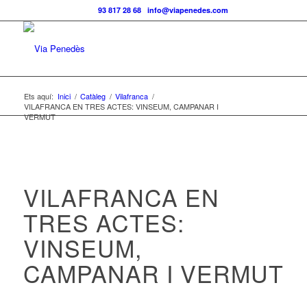
Telf.:
93 817 28 68
|
info@viapenedes.com
Ets aquí:
Inici
/
Catàleg
/
Vilafranca
/
VILAFRANCA EN TRES ACTES: VINSEUM, CAMPANAR I
VERMUT
VILAFRANCA EN
TRES ACTES:
VINSEUM,
CAMPANAR I VERMUT