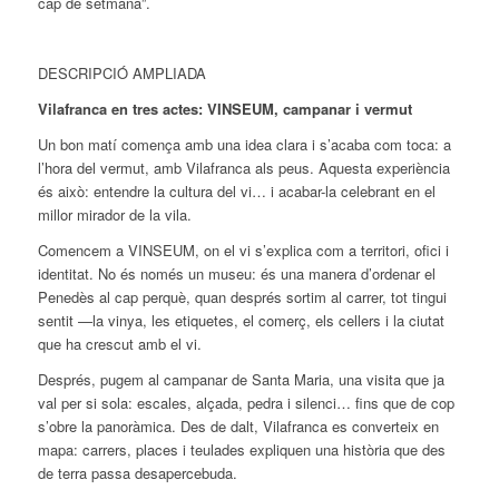
cap de setmana”.
DESCRIPCIÓ AMPLIADA
Vilafranca en tres actes: VINSEUM, campanar i vermut
Un bon matí comença amb una idea clara i s’acaba com toca: a
l’hora del vermut, amb Vilafranca als peus. Aquesta experiència
és això: entendre la cultura del vi… i acabar-la celebrant en el
millor mirador de la vila.
Comencem a VINSEUM, on el vi s’explica com a territori, ofici i
identitat. No és només un museu: és una manera d’ordenar el
Penedès al cap perquè, quan després sortim al carrer, tot tingui
sentit —la vinya, les etiquetes, el comerç, els cellers i la ciutat
que ha crescut amb el vi.
Després, pugem al campanar de Santa Maria, una visita que ja
val per si sola: escales, alçada, pedra i silenci… fins que de cop
s’obre la panoràmica. Des de dalt, Vilafranca es converteix en
mapa: carrers, places i teulades expliquen una història que des
de terra passa desapercebuda.