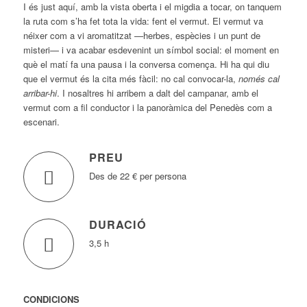
I és just aquí, amb la vista oberta i el migdia a tocar, on tanquem
la ruta com s’ha fet tota la vida: fent el vermut. El vermut va
néixer com a vi aromatitzat —herbes, espècies i un punt de
misteri— i va acabar esdevenint un símbol social: el moment en
què el matí fa una pausa i la conversa comença. Hi ha qui diu
que el vermut és la cita més fàcil: no cal convocar-la,
només cal
arribar-hi
. I nosaltres hi arribem a dalt del campanar, amb el
vermut com a fil conductor i la panoràmica del Penedès com a
escenari.
PREU
Des de 22 € per persona
DURACIÓ
3,5 h
CONDICIONS