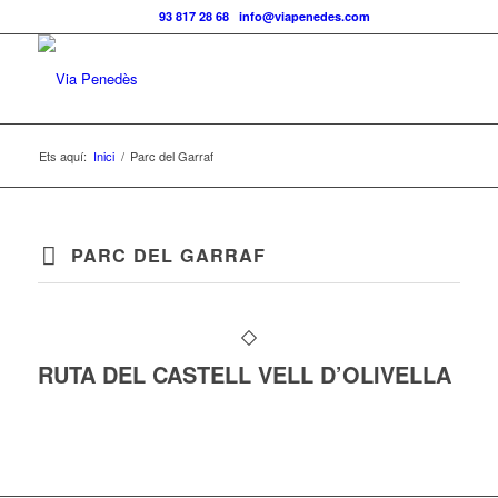
Telf.:
93 817 28 68
|
info@viapenedes.com
Ets aquí:
Inici
/
Parc del Garraf
PARC DEL GARRAF
RUTA DEL CASTELL VELL D’OLIVELLA