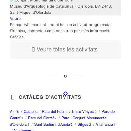
Conjunt Monumental d'Olèrdola
Museu d'Arqueologia de Catalunya - Olèrdola, BV-2443,
Sant Miquel d'Olèrdola
Veure
En aquests moments no hi ha cap activitat programada.
Siusplau, contacteu amb nosaltres per més informació.
Gràcies.
Veure totes les activitats
CATÀLEG D’ACTIVITATS
All
/
Castellet i Parc del Foix
/
Entre Vinyes
/
Parc del
18
1
0
Garraf
/
Parc del Garraf
/
Parc i Conjunt Monumental
1
2
d'Olèrdola
/
Sant Sadurní d’Anoia
/
Sitges
/
Vilafranca
4
2
2
1
/
Vilafranca
7