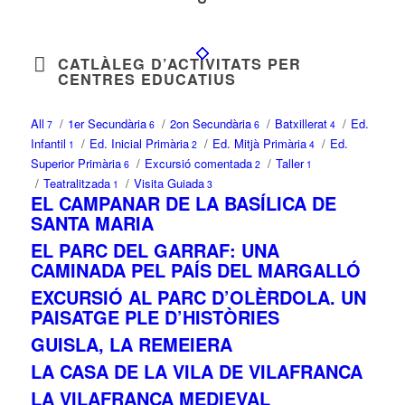
CATLÀLEG D’ACTIVITATS PER
CENTRES EDUCATIUS
All
/
1er Secundària
/
2on Secundària
/
Batxillerat
/
Ed.
7
6
6
4
Infantil
/
Ed. Inicial Primària
/
Ed. Mitjà Primària
/
Ed.
1
2
4
Superior Primària
/
Excursió comentada
/
Taller
6
2
1
/
Teatralitzada
/
Visita Guiada
1
3
EL CAMPANAR DE LA BASÍLICA DE
SANTA MARIA
EL PARC DEL GARRAF: UNA
CAMINADA PEL PAÍS DEL MARGALLÓ
EXCURSIÓ AL PARC D’OLÈRDOLA. UN
PAISATGE PLE D’HISTÒRIES
GUISLA, LA REMEIERA
LA CASA DE LA VILA DE VILAFRANCA
LA VILAFRANCA MEDIEVAL