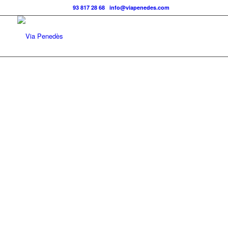
Telf.:
93 817 28 68
|
info@viapenedes.com