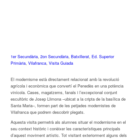
1er Secundària
,
2on Secundària
,
Batxillerat
,
Ed. Superior
Primària
,
Vilafranca
,
Visita Guiada
El modernisme està directament relacionat amb la revolució
agrícola i econòmica que convertí el Penedès en una potència
vinícola. Cases, magatzems, fanals i l’excepcional conjunt
escultòric de Josep Llimona –ubicat a la cripta de la basílica de
Santa Maria–, formen part de les petjades modernistes de
Vilafranca que podrem descobrir plegats.
Aquesta visita permetrà als alumnes situar el modernisme en el
seu context històric i conèixer les característiques principals
d’aquest moviment artístic. Tot visitant exteriorment alguns dels