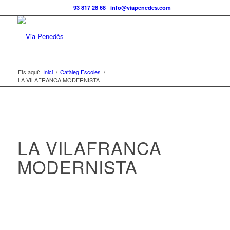
Telf.:
93 817 28 68
|
info@viapenedes.com
Ets aquí:
Inici
/
Catàleg Escoles
/
LA VILAFRANCA MODERNISTA
LA VILAFRANCA
MODERNISTA