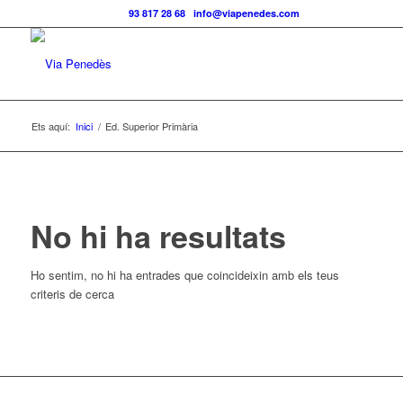
Telf.:
93 817 28 68
|
info@viapenedes.com
Ets aquí:
Inici
/
Ed. Superior Primària
No hi ha resultats
Ho sentim, no hi ha entrades que coincideixin amb els teus
criteris de cerca