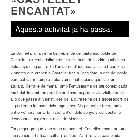
ENCANTAT»
Aquesta activitat ja ha passat
La Carmeta, una veïna ben eixerida del pintoresc poble de
Castellet, us embadalirà amb les històries de la vida quotidiana
dels anys cinquanta. Té l’encàrrec d’acompanyar a tot córrer als
visitants que arriben a Castellet fins a l’església, a dalt del poble,
però pel camí sempre troba veïns i situacions que l’aniran
aturant. Xerraire de mena i amb l’entusiasme de qui coneix cada
racó del llogaret, no pot deixar d’anar explicant als visitants tot
allò que passa al veïnat, des de la dura feina dels treballadors de
la pedrera a la tasca dels fogotaires. No pot evitar fer safareig
entre veïnes, narrar la història d’un dels senyors del castell o
descobrir el sorprenent anell de Moëbius.
Tot plegat, perquè xino-xano admireu el “Castellet encantat”, una
intervenció artística i cultural de Luís Zafrilla. Una passejada