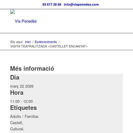
Telf.:
93 817 28 68
|
info@viapenedes.com
Ets aquí:
Inici
/
Esdeveniments
/
VISITA TEATRALITZADA «CASTELLET ENCANTAT»
Més informació
Dia
març 22 2026
Hora
11:00 - 12:00
Etiquetes
Adults / Familiar,
Castell,
Cultural,