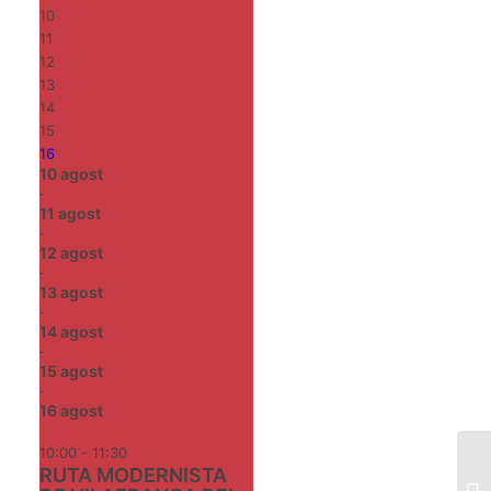
10
11
12
13
14
15
16
10
agost
-
11
agost
-
12
agost
-
13
agost
-
14
agost
-
15
agost
-
16
agost
10:00 - 11:30
RUTA MODERNISTA