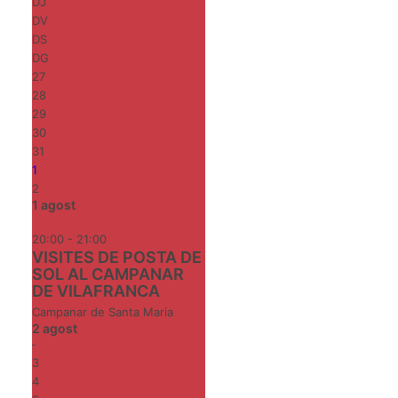
DJ
DV
DS
DG
27
28
29
30
31
1
2
1
agost
20:00 - 21:00
VISITES DE POSTA DE
SOL AL CAMPANAR
DE VILAFRANCA
Campanar de Santa Maria
2
agost
-
3
4