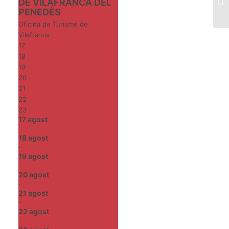
DE VILAFRANCA DEL
PENEDÈS
Oficina de Turisme de
Vilafranca
17
18
19
20
21
22
23
17
agost
-
18
agost
-
19
agost
-
20
agost
-
21
agost
-
22
agost
-