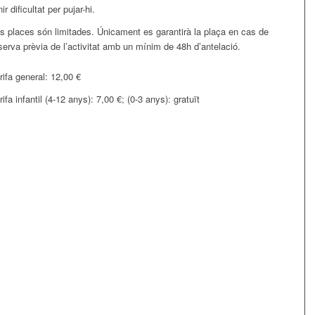
nir dificultat per pujar-hi.
s places són limitades. Únicament es garantirà la plaça en cas de
serva prèvia de l’activitat amb un mínim de 48h d’antelació.
rifa general: 12,00 €
rifa infantil (4-12 anys): 7,00 €; (0-3 anys): gratuït