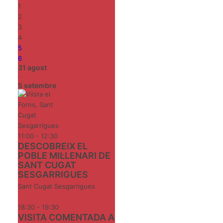
1
2
3
4
5
6
31
agost
-
5
setembre
11:00 - 12:30
DESCOBREIX EL
POBLE MIL·LENARI DE
SANT CUGAT
SESGARRIGUES
Sant Cugat Sesgarrigues
18:30 - 19:30
VISITA COMENTADA A