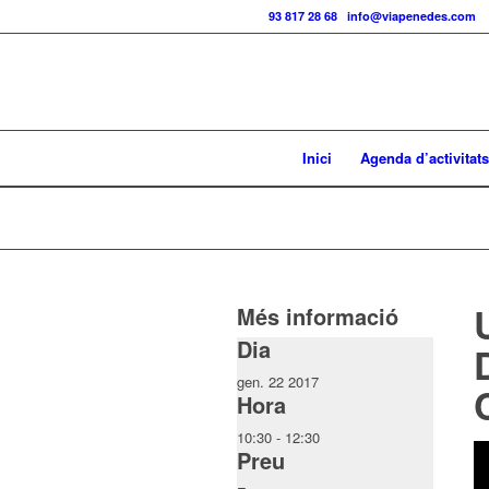
Telf.:
93 817 28 68
|
info@viapenedes.com
Inici
Agenda d’activitats
Més informació
Dia
gen. 22 2017
Hora
10:30 - 12:30
Preu