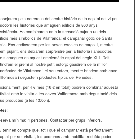
ssejarem pels carrerons del centre històric de la capital del vi per
scobrir les històries que amaguen edificis de 800 anys
existència. Ho combinarem amb la sensació pujar a un dels
ificis més simbòlics de Vilafranca: el campanar gòtic de Santa
ria. Ens endinsarem per les seves escales de cargol i, mentre
em pujant, ens deixarem sorprendre per la història i anècdotes
e s’amaguen en aquest emblemàtic espai del segle XIII. Dalt
tindrem el premi al nostre petit esforç: gaudirem de la millor
noràmica de Vilafranca i el seu entorn, mentre brindem amb cava
llformosa i degustem productes típics del Penedès.
cionalment, per 4 € més (16 € en total) podrem combinar aquesta
tivitat amb la visita a les caves Vallformosa amb degustació dels
us productes (a les 13:00h).
otes
:
serva mínima: 4 persones. Contactar per grups inferiors.
l tenir en compte que, tot i que el campanar està perfectament
aptat per ser visitat, les persones amb mobilitat reduïda poden