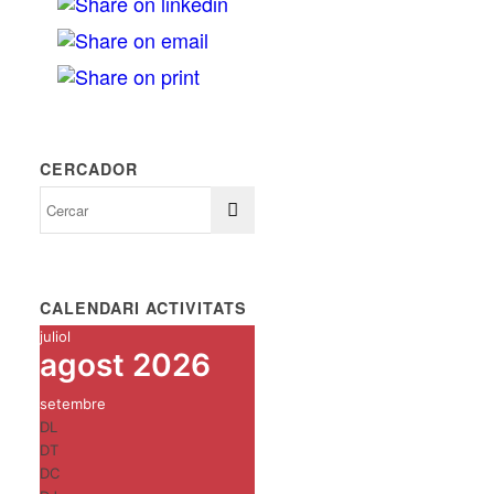
CERCADOR
CALENDARI ACTIVITATS
juliol
agost 2026
setembre
DL
DT
DC