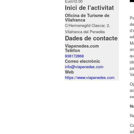
Euro12.00
Inici de l'activitat
Oficina de Turisme de
Pa
Vilafranca
de
C/Hermenegild Clascar, 2,
d’
Vilafranca del Penedès
Dades de contacte
ed
Ma
Viapenedes.com
an
Telèfon
qu
938172868
Correo electrònic
ob
info@viapenedes.com
pa
Web
Va
https://www.viapenedes.com
Op
ac
se
N
Re
Ca
ad