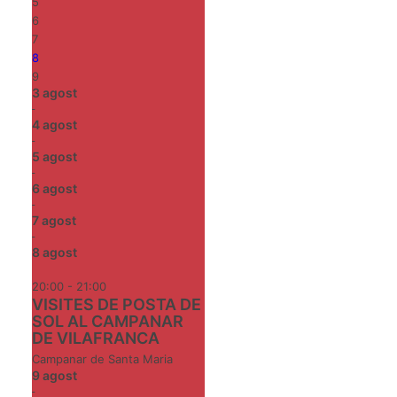
5
6
7
8
9
3
agost
-
4
agost
-
5
agost
-
6
agost
-
7
agost
-
8
agost
20:00 - 21:00
VISITES DE POSTA DE
SOL AL CAMPANAR
DE VILAFRANCA
Campanar de Santa Maria
9
agost
-