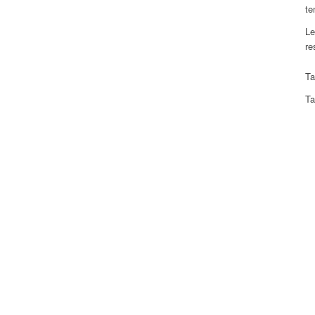
te
Le
re
Ta
Ta