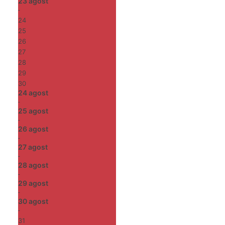
23
agost
-
24
25
26
27
28
29
30
24
agost
-
25
agost
-
26
agost
-
27
agost
-
28
agost
-
29
agost
-
30
agost
-
31