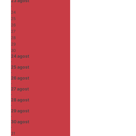
23
agost
-
24
25
26
27
28
29
30
24
agost
-
25
agost
-
26
agost
-
27
agost
-
28
agost
-
29
agost
-
30
agost
-
31