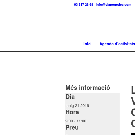
Telf.:
93 817 28 68
|
info@viapenedes.com
Inici
Agenda d’activitats
Més informació
Dia
maig 21 2016
Hora
9:30 - 11:00
Preu