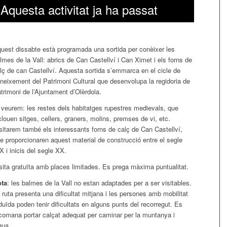
Aquesta activitat ja ha passat
uest dissabte està programada una sortida per conèixer les
lmes de la Vall: abrics de Can Castellví i Can Ximet i els forns de
lç de can Castellví. Aquesta sortida s’emmarca en el cicle de
neixement del Patrimoni Cultural que desenvolupa la regidoria de
trimoni de l’Ajuntament d’Olèrdola.
 veurem: les restes dels habitatges rupestres medievals, que
clouen sitges, cellers, graners, molins, premses de vi, etc.
sitarem també els interessants forns de calç de Can Castellví,
e proporcionaren aquest material de construcció entre el segle
X i inicis del segle XX.
sita gratuïta amb places limitades. Es prega màxima puntualitat.
ota
: les balmes de la Vall no estan adaptades per a ser visitables.
 ruta presenta una dificultat mitjana i les persones amb mobilitat
duïda poden tenir dificultats en alguns punts del recorregut. Es
comana portar calçat adequat per caminar per la muntanya i
gua.