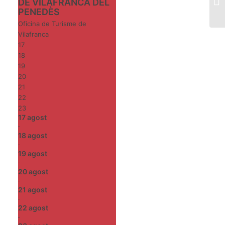
DE VILAFRANCA DEL
PENEDÈS
Oficina de Turisme de
Vilafranca
17
18
19
20
21
22
23
17
agost
-
18
agost
-
19
agost
-
20
agost
-
21
agost
-
22
agost
-