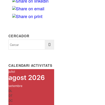
CERCADOR
CALENDARI ACTIVITATS
juliol
agost 2026
setembre
DL
DT
DC