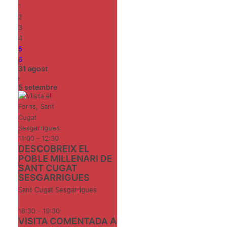
1
2
3
4
5
6
31
agost
-
5
setembre
11:00 - 12:30
DESCOBREIX EL
POBLE MIL·LENARI DE
SANT CUGAT
SESGARRIGUES
Sant Cugat Sesgarrigues
18:30 - 19:30
VISITA COMENTADA A