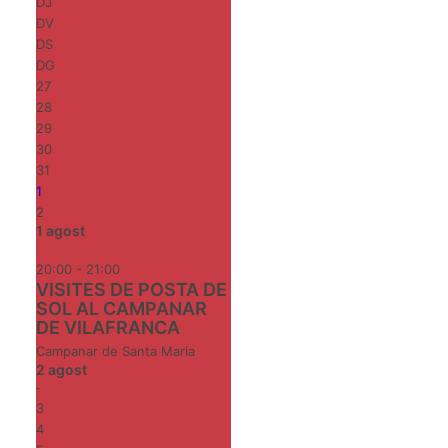
DJ
DV
DS
DG
27
28
29
30
31
1
2
1
agost
20:00 - 21:00
VISITES DE POSTA DE
SOL AL CAMPANAR
DE VILAFRANCA
Campanar de Santa Maria
2
agost
-
3
4