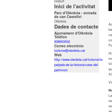
Gratuït
Inici de l'activitat
Parc d'Olèrdola - entrada
de can Castellví
Olèrdola
Aq
Dades de contacte
ba
Ajuntament d'Olèrdola
ca
Telèfon
co
938903502
Pa
Correo electrònic
turisme@olerdola.cat
Hi
Web
in
http://www.olerdola.cat/turisme/la-
Vi
petjada-de-la-historia/rutes-del-
qu
patrimoni
XI
Vi
N
La
re
re
ai