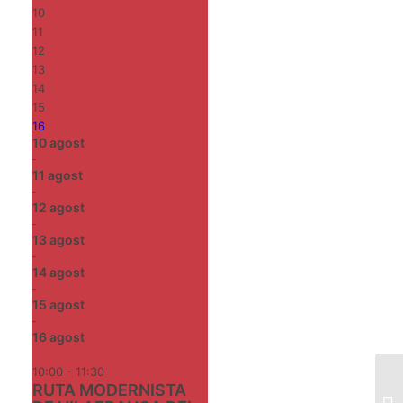
10
11
12
13
14
15
16
10
agost
-
11
agost
-
12
agost
-
13
agost
-
14
agost
-
15
agost
-
16
agost
10:00 - 11:30
RUTA MODERNISTA