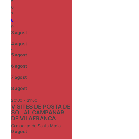
5
6
7
8
9
3
agost
-
4
agost
-
5
agost
-
6
agost
-
7
agost
-
8
agost
20:00 - 21:00
VISITES DE POSTA DE
SOL AL CAMPANAR
DE VILAFRANCA
Campanar de Santa Maria
9
agost
-