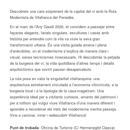
Descobreix una cara sorprenent de la capital del vi amb la Ruta
Modernista de Vilafranca del Penedès.
En el marc de l’Any Gaudí 2026, et convidem a passejar entre
façanes elegants, fanals singulars, escultures i cases amb
història per entendre com la vila va viure la seva gran
transformació urbana. És una visita guiada amena i plena
d’anècdotes, on el modernisme s’explica de manera clara i
visual, sense tecnicismes innecessaris. Hi descobriràs la petjada
de la burgesia del vi, la vida quotidiana d’altres temps i detalls
arquitectònics que sovint passen desapercebuts.
La ruta posa en valor la singularitat vilafranquina: una
arquitectura estretament vinculada a l’economia vitivinícola, a la
burgesia local i a la tipologia de la casa-magatzem. Una
experiència ideal per a visitants curiosos, amants del patrimoni i
per a tothom qui vulgui viure Vilafranca d’una manera diferent i
aprendre a reconèixer els trets del modernisme mentre passeja.
Vine a caminar, mirar i redescobrir Vilafranca!
Punt de trobada
: Oficina de Turisme (C/ Hermenegild Clascar,