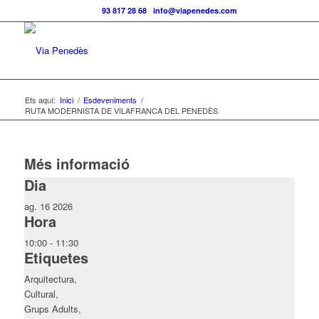
Telf.:
93 817 28 68
|
info@viapenedes.com
Ets aquí:
Inici
/
Esdeveniments
/
RUTA MODERNISTA DE VILAFRANCA DEL PENEDÈS
Més informació
Dia
ag. 16 2026
Hora
10:00 - 11:30
Etiquetes
Arquitectura,
Cultural,
Grups Adults,