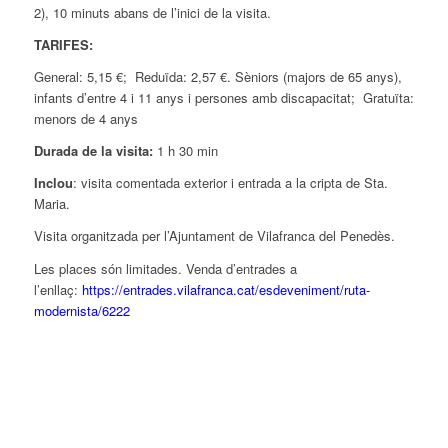
2), 10 minuts abans de l’inici de la visita.
TARIFES:
General: 5,15 €; Reduïda: 2,57 €. Sèniors (majors de 65 anys),
infants d’entre 4 i 11 anys i persones amb discapacitat; Gratuïta:
menors de 4 anys
Durada de la visita:
1 h 30 min
Inclou
: visita comentada exterior i entrada a la cripta de Sta.
Maria.
Visita organitzada per l’Ajuntament de Vilafranca del Penedès.
Les places són limitades. Venda d’entrades a
l’enllaç:
https://entrades.vilafranca.cat/esdeveniment/ruta-
modernista/6222