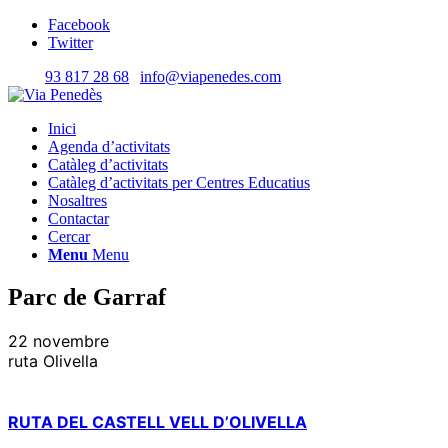
Facebook
Twitter
Telf.:
93 817 28 68
|
info@viapenedes.com
Inici
Agenda d’activitats
Catàleg d’activitats
Catàleg d’activitats per Centres Educatius
Nosaltres
Contactar
Cercar
Menu
Menu
Parc de Garraf
22 novembre
ruta Olivella
RUTA DEL CASTELL VELL D’OLIVELLA